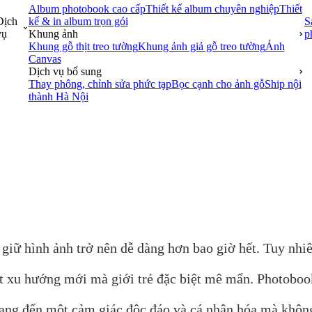
Album photobook cao cấp
Thiết kế album chuyên nghiệp
Thiết
Dịch
kế & in album trọn gói
S
vụ
Khung ảnh
p
Khung gỗ thịt treo tường
Khung ảnh giả gỗ treo tường
Ảnh
Canvas
Dịch vụ bổ sung
Thay phông, chỉnh sửa phức tạp
Bọc cạnh cho ảnh gỗ
Ship nội
thành Hà Nội
 giữ hình ảnh trở nên dễ dàng hơn bao giờ hết. Tuy nhi
ột xu hướng mới mà giới trẻ đặc biệt mê mẩn. Photoboo
ng đến một cảm giác độc đáo và cá nhân hóa mà không 