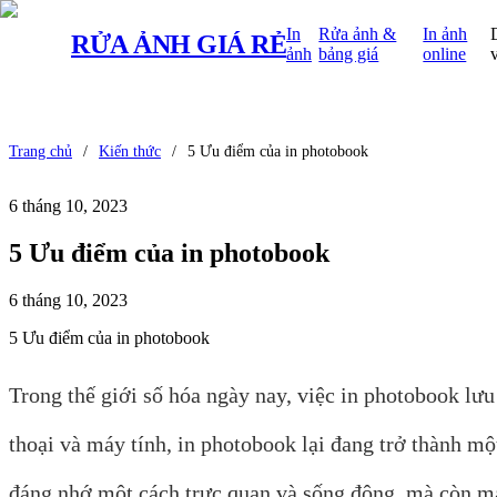
In
Rửa ảnh &
In ảnh
RỬA ẢNH
GIÁ RẺ
ảnh
bảng giá
online
Trang chủ
/
Kiến thức
/
5 Ưu điểm của in photobook
6 tháng 10, 2023
5 Ưu điểm của in photobook
6 tháng 10, 2023
5 Ưu điểm của in photobook
Trong thế giới số hóa ngày nay, việc in photobook lưu
thoại và máy tính, in photobook lại đang trở thành m
đáng nhớ một cách trực quan và sống động, mà còn ma