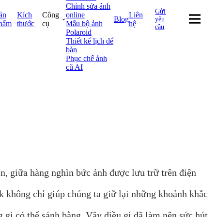
Chỉnh sửa ảnh
Gửi
ản
Kích
Công
online
Liên
Blog
yêu
hẩm
thước
cụ
Mẫu bộ ảnh
hệ
cầu
Polaroid
Thiết kế lịch để
bàn
Phục chế ảnh
cũ AI
ên, giữa hàng nghìn bức ảnh được lưu trữ trên điện
k không chỉ giúp chúng ta giữ lại những khoảnh khắc
gì có thể sánh bằng. Vậy điều gì đã làm nên sức hút