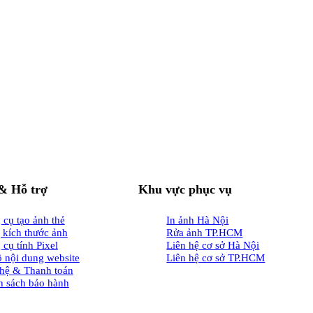
& Hỗ trợ
Khu vực phục vụ
cụ tạo ảnh thẻ
In ảnh Hà Nội
 kích thước ảnh
Rửa ảnh TP.HCM
cụ tính Pixel
Liên hệ cơ sở Hà Nội
ồ nội dung website
Liên hệ cơ sở TP.HCM
 hệ & Thanh toán
h sách bảo hành