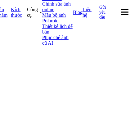
Chỉnh sửa ảnh
Gửi
ản
Kích
Công
online
Liên
Blog
yêu
hẩm
thước
cụ
Mẫu bộ ảnh
hệ
cầu
Polaroid
Thiết kế lịch để
bàn
Phục chế ảnh
cũ AI