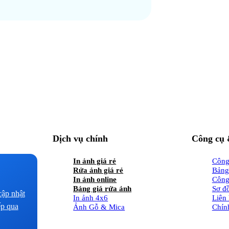
Dịch vụ chính
Công cụ 
In ảnh giá rẻ
Công 
Rửa ảnh giá rẻ
Bảng
In ảnh online
Công 
Bảng giá rửa ảnh
Sơ đ
ập nhật
In ảnh 4x6
Liên
ếp qua
Ảnh Gỗ & Mica
Chín