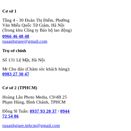
Cơ sở 1
Tầng 4 - 30 Đoàn Thị Điểm, Phường
Văn Miếu Quốc Tử Giám, Hà Nội
(Trong khu Công ty Bảo hộ lao động)
0966 46 48 48
ruaanhgiare@gmail.com
Trụ sở chính
Số 131 Lệ Mật, Hà Nội
Mr Chu đáo (Chăm sóc khách hàng):
0983 27 30 47
Cơ sở 2 (TPHCM)
Hoàng Lân Photo Media, C9/4B 25
Phạm Hùng, Bình Chánh, TPHCM
Đồng Sĩ Tuấn:
0937 93 20 37
/
0944
72 54 86
ruaanhgiare.tphcm@gmail.com