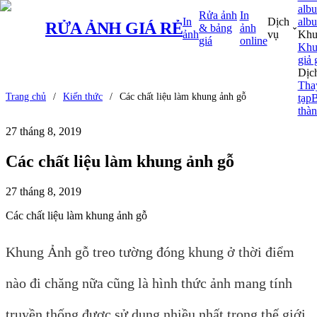
alb
Rửa ảnh
In
In
Dịch
albu
RỬA ẢNH
GIÁ RẺ
& bảng
ảnh
ảnh
vụ
Khu
giá
online
Khun
giả 
Dịc
Tha
Trang chủ
/
Kiến thức
/
Các chất liệu làm khung ảnh gỗ
tạp
B
thà
27 tháng 8, 2019
Các chất liệu làm khung ảnh gỗ
27 tháng 8, 2019
Các chất liệu làm khung ảnh gỗ
Khung Ảnh gỗ treo tường đóng khung ở thời điểm
nào đi chăng nữa cũng là hình thức ảnh mang tính
truyền thống được sử dụng nhiều nhất trong thế giới