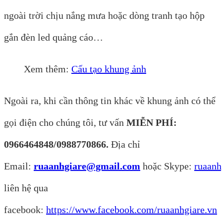
ngoài trời chịu nắng mưa hoặc dòng tranh tạo hộp
gắn đèn led quảng cáo…
Xem thêm:
Cấu tạo khung ảnh
Ngoài ra, khi cần thông tin khác về khung ảnh có thể
gọi điện cho chúng tôi, tư vấn
MIỄN PHÍ
:
0966464848/0988770866.
Địa chỉ
Email:
ruaanhgiare@gmail.com
hoặc Skype:
ruaanh
liên hệ qua
facebook:
https://www.facebook.com/ruaanhgiare.vn