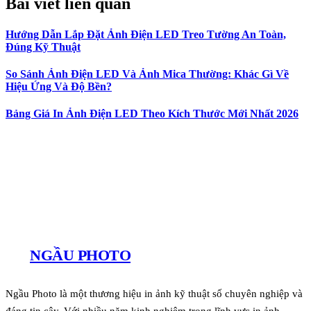
Bài viết
liên quan
Hướng Dẫn Lắp Đặt Ảnh Điện LED Treo Tường An Toàn,
Đúng Kỹ Thuật
So Sánh Ảnh Điện LED Và Ảnh Mica Thường: Khác Gì Về
Hiệu Ứng Và Độ Bền?
Bảng Giá In Ảnh Điện LED Theo Kích Thước Mới Nhất 2026
NGẦU PHOTO
Ngầu Photo là một thương hiệu in ảnh kỹ thuật số chuyên nghiệp và
đáng tin cậy. Với nhiều năm kinh nghiệm trong lĩnh vực in ảnh,