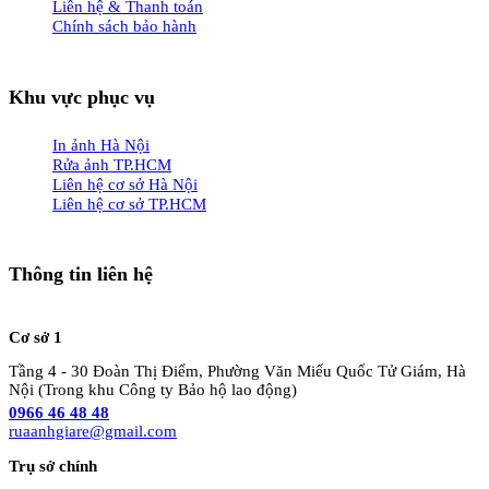
Liên hệ & Thanh toán
Chính sách bảo hành
Khu vực phục vụ
In ảnh Hà Nội
Rửa ảnh TP.HCM
Liên hệ cơ sở Hà Nội
Liên hệ cơ sở TP.HCM
Thông tin liên hệ
Cơ sở 1
Tầng 4 - 30 Đoàn Thị Điểm, Phường Văn Miếu Quốc Tử Giám, Hà
Nội (Trong khu Công ty Bảo hộ lao động)
0966 46 48 48
ruaanhgiare@gmail.com
Trụ sở chính