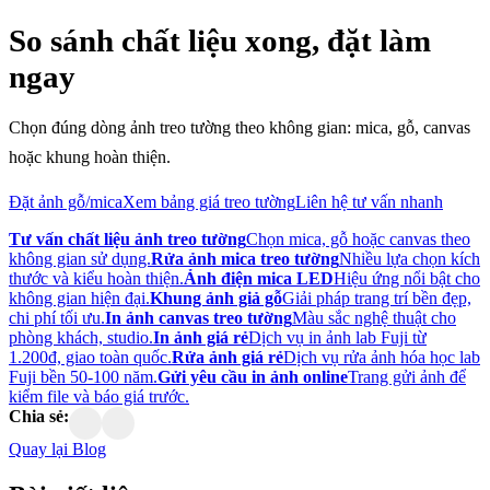
So sánh chất liệu xong, đặt làm
ngay
Chọn đúng dòng ảnh treo tường theo không gian: mica, gỗ, canvas
hoặc khung hoàn thiện.
Đặt ảnh gỗ/mica
Xem bảng giá treo tường
Liên hệ tư vấn nhanh
Tư vấn chất liệu ảnh treo tường
Chọn mica, gỗ hoặc canvas theo
không gian sử dụng.
Rửa ảnh mica treo tường
Nhiều lựa chọn kích
thước và kiểu hoàn thiện.
Ảnh điện mica LED
Hiệu ứng nổi bật cho
không gian hiện đại.
Khung ảnh giả gỗ
Giải pháp trang trí bền đẹp,
chi phí tối ưu.
In ảnh canvas treo tường
Màu sắc nghệ thuật cho
phòng khách, studio.
In ảnh giá rẻ
Dịch vụ in ảnh lab Fuji từ
1.200đ, giao toàn quốc.
Rửa ảnh giá rẻ
Dịch vụ rửa ảnh hóa học lab
Fuji bền 50-100 năm.
Gửi yêu cầu in ảnh online
Trang gửi ảnh để
kiểm file và báo giá trước.
Chia sẻ:
Quay lại Blog