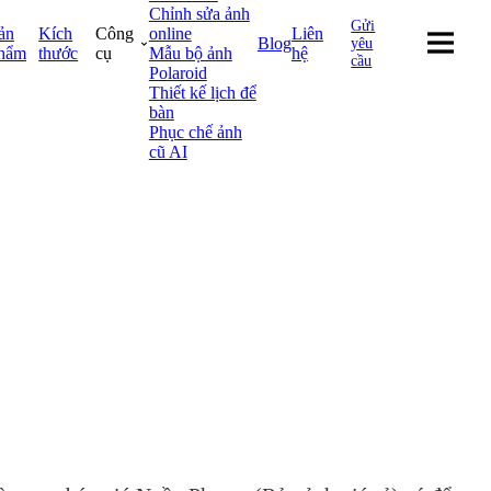
Chỉnh sửa ảnh
Gửi
ản
Kích
Công
online
Liên
Blog
yêu
hẩm
thước
cụ
Mẫu bộ ảnh
hệ
cầu
Polaroid
Thiết kế lịch để
bàn
Phục chế ảnh
cũ AI