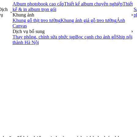
Album photobook cao cấp
Thiết kế album chuyên nghiệp
Thiết
Dịch
kế & in album trọn gói
S
vụ
Khung ảnh
p
Khung gỗ thịt treo tường
Khung ảnh giả gỗ treo tường
Ảnh
Canvas
Dịch vụ bổ sung
Thay phông, chỉnh sửa phức tạp
Bọc cạnh cho ảnh gỗ
Ship nội
thành Hà Nội