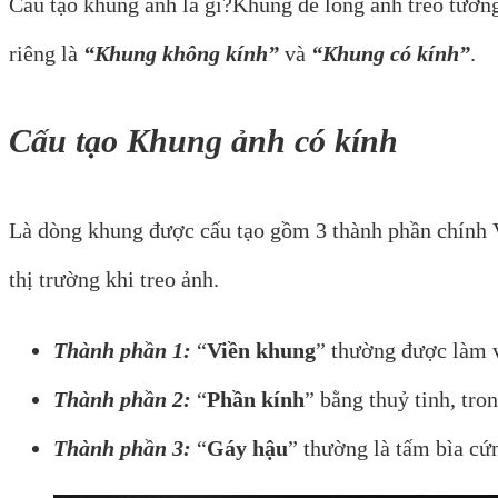
Cấu tạo khung ảnh là gì?Khung để lồng ảnh treo tường
riêng là
“Khung không kính”
và
“Khung có kính”
.
Cấu tạo Khung ảnh có kính
Là dòng khung được cấu tạo gồm 3 thành phần chính V
thị trường khi treo ảnh.
Thành phần 1:
“
Viền khung
” thường được làm vớ
Thành phần 2:
“
Phần kính
” bằng thuỷ tinh, tro
Thành phần 3:
“
Gáy hậu
” thường là tấm bìa cứ