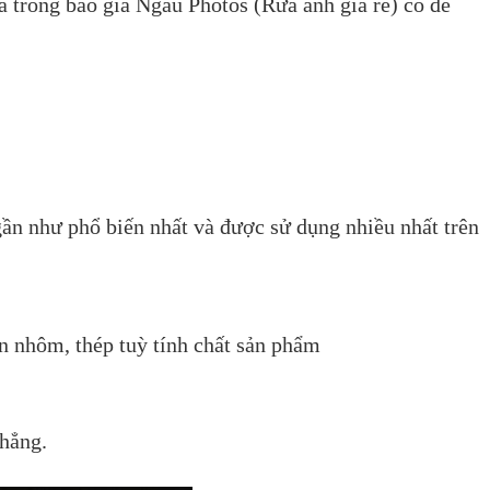
à trong báo giá Ngầu Photos (Rửa ảnh giá rẻ) có để
ần như phổ biến nhất và được sử dụng nhiều nhất trên
ền nhôm, thép tuỳ tính chất sản phẩm
phẳng.