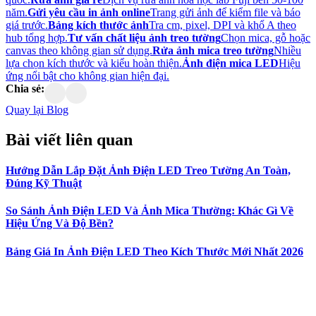
năm.
Gửi yêu cầu in ảnh online
Trang gửi ảnh để kiểm file và báo
giá trước.
Bảng kích thước ảnh
Tra cm, pixel, DPI và khổ A theo
hub tổng hợp.
Tư vấn chất liệu ảnh treo tường
Chọn mica, gỗ hoặc
canvas theo không gian sử dụng.
Rửa ảnh mica treo tường
Nhiều
lựa chọn kích thước và kiểu hoàn thiện.
Ảnh điện mica LED
Hiệu
ứng nổi bật cho không gian hiện đại.
Chia sẻ:
Quay lại Blog
Bài viết
liên quan
Hướng Dẫn Lắp Đặt Ảnh Điện LED Treo Tường An Toàn,
Đúng Kỹ Thuật
So Sánh Ảnh Điện LED Và Ảnh Mica Thường: Khác Gì Về
Hiệu Ứng Và Độ Bền?
Bảng Giá In Ảnh Điện LED Theo Kích Thước Mới Nhất 2026