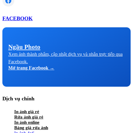
FACEBOOK
Ngầu Photo
Xem ảnh thành phẩm, cập nhật dịch vụ và nhắn trực tiếp qua
Facebook.
Mở trang Facebook →
Dịch vụ chính
In ảnh giá rẻ
Rửa ảnh giá rẻ
In ảnh online
Bảng giá rửa ảnh
In ảnh 4x6