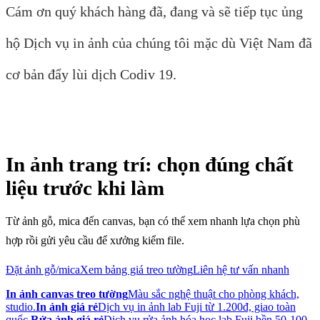
Cám ơn quý khách hàng đã, đang và sẽ tiếp tục ủng
hộ Dịch vụ in ảnh của chúng tôi mặc dù Việt Nam đã
cơ bản đẩy lùi dịch Codiv 19.
In ảnh trang trí: chọn đúng chất
liệu trước khi làm
Từ ảnh gỗ, mica đến canvas, bạn có thể xem nhanh lựa chọn phù
hợp rồi gửi yêu cầu để xưởng kiểm file.
Đặt ảnh gỗ/mica
Xem bảng giá treo tường
Liên hệ tư vấn nhanh
In ảnh canvas treo tường
Màu sắc nghệ thuật cho phòng khách,
studio.
In ảnh giá rẻ
Dịch vụ in ảnh lab Fuji từ 1.200đ, giao toàn
quốc.
Rửa ảnh giá rẻ
Dịch vụ rửa ảnh hóa học lab Fuji bền 50-100