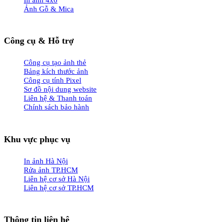
Ảnh Gỗ & Mica
Công cụ & Hỗ trợ
Công cụ tạo ảnh thẻ
Bảng kích thước ảnh
Công cụ tính Pixel
Sơ đồ nội dung website
Liên hệ & Thanh toán
Chính sách bảo hành
Khu vực phục vụ
In ảnh Hà Nội
Rửa ảnh TP.HCM
Liên hệ cơ sở Hà Nội
Liên hệ cơ sở TP.HCM
Thông tin liên hệ