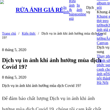
Rửa
album t
ảnh
In
In
Dịch
gói
RỬA ẢNH
GIÁ RẺ
&
ảnh
ảnh
vụ
Khung 
bảng
online
Khung 
giá
thịt treo
tường
K
ảnh giả 
Trang chủ
/
Kiến thức
/
Dịch vụ in ảnh khi ảnh hưởng mùa dịch Covid
treo
19?
tường
Ả
Canvas
Dịch vụ
8 tháng 5, 2020
sung
Thay ph
Dịch vụ in ảnh khi ảnh hưởng mùa dịch
chỉnh s
phức tạ
Covid 19?
cạnh ch
ảnh gỗ
S
8 tháng 5, 2020
nội thàn
Hà Nội
Dịch vụ in ảnh khi ảnh hưởng mùa dịch Covid 19?
Để đảm bảo chất lượng Dịch vụ in ảnh khi ảnh
hưởng mùa dịch Covid 19, chúng tôi cam kết chất