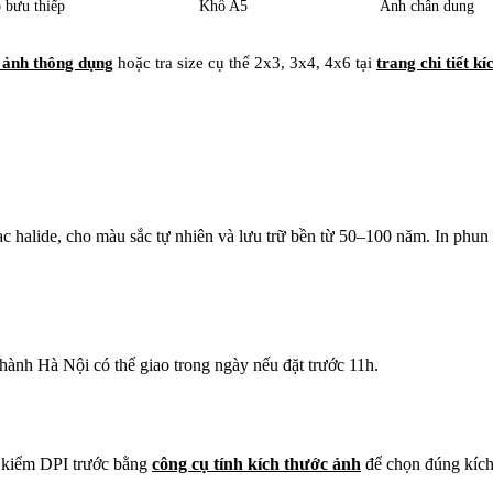
 bưu thiếp
Khổ A5
Ảnh chân dung
 ảnh thông dụng
hoặc tra size cụ thể 2x3, 3x4, 4x6 tại
trang chi tiết k
 halide, cho màu sắc tự nhiên và lưu trữ bền từ 50–100 năm. In phun 
hành Hà Nội có thể giao trong ngày nếu đặt trước 11h.
 kiểm DPI trước bằng
công cụ tính kích thước ảnh
để chọn đúng kích