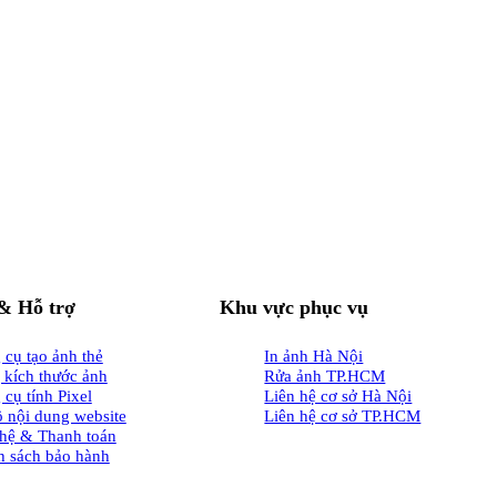
& Hỗ trợ
Khu vực phục vụ
cụ tạo ảnh thẻ
In ảnh Hà Nội
 kích thước ảnh
Rửa ảnh TP.HCM
cụ tính Pixel
Liên hệ cơ sở Hà Nội
ồ nội dung website
Liên hệ cơ sở TP.HCM
 hệ & Thanh toán
h sách bảo hành