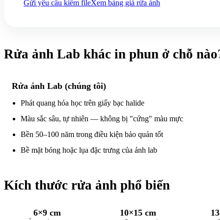
Gửi yêu cầu kiểm file
Xem bảng giá rửa ảnh
Rửa ảnh Lab khác in phun ở chỗ nào
Rửa ảnh Lab (chúng tôi)
Phát quang hóa học trên giấy bạc halide
Màu sắc sâu, tự nhiên — không bị "cứng" màu mực
Bền 50–100 năm trong điều kiện bảo quản tốt
Bề mặt bóng hoặc lụa đặc trưng của ảnh lab
Kích thước rửa ảnh phổ biến
6×9 cm
10×15 cm
13