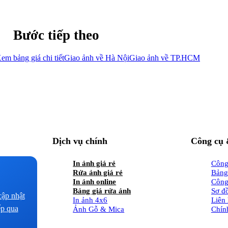
Bước tiếp theo
em bảng giá chi tiết
Giao ảnh về Hà Nội
Giao ảnh về TP.HCM
Dịch vụ chính
Công cụ 
In ảnh giá rẻ
Công 
Rửa ảnh giá rẻ
Bảng
In ảnh online
Công 
Bảng giá rửa ảnh
Sơ đ
ập nhật
In ảnh 4x6
Liên
ếp qua
Ảnh Gỗ & Mica
Chín