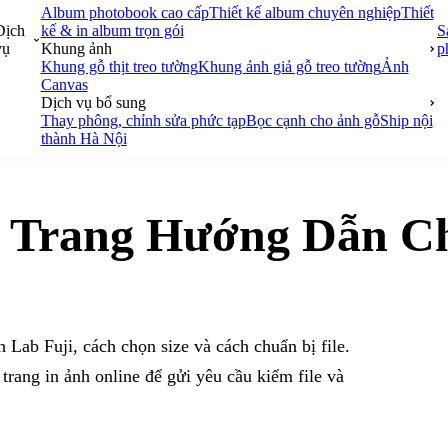
Album photobook cao cấp
Thiết kế album chuyên nghiệp
Thiết
Dịch
kế & in album trọn gói
S
vụ
Khung ảnh
p
Khung gỗ thịt treo tường
Khung ảnh giả gỗ treo tường
Ảnh
Canvas
Dịch vụ bổ sung
Thay phông, chỉnh sửa phức tạp
Bọc cạnh cho ảnh gỗ
Ship nội
thành Hà Nội
—
Trang Hướng Dẫn C
h Lab Fuji, cách chọn size và cách chuẩn bị file.
trang in ảnh online để gửi yêu cầu kiểm file và