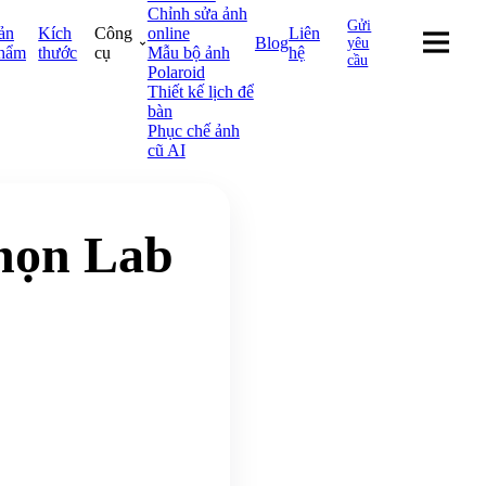
Chỉnh sửa ảnh
Gửi
ản
Kích
Công
online
Liên
Blog
yêu
hẩm
thước
cụ
Mẫu bộ ảnh
hệ
cầu
Polaroid
Thiết kế lịch để
bàn
Phục chế ảnh
cũ AI
họn Lab