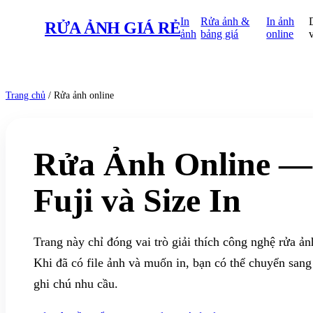
In
Rửa ảnh &
In ảnh
RỬA ẢNH
GIÁ RẺ
ảnh
bảng giá
online
Trang chủ
/
Rửa ảnh online
Rửa Ảnh Online 
Fuji và Size In
Trang này chỉ đóng vai trò giải thích công nghệ rửa ản
Khi đã có file ảnh và muốn in, bạn có thể chuyển sang 
ghi chú nhu cầu.