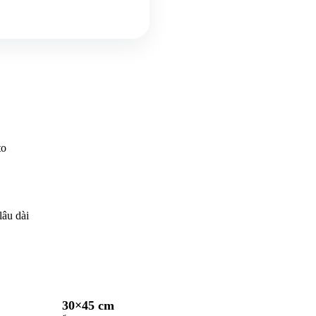
to
lâu dài
30×45 cm