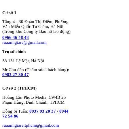
Cơ sở 1
Tầng 4 - 30 Đoàn Thị Điểm, Phường
Văn Miếu Quốc Tử Giám, Hà Nội
(Trong khu Công ty Bảo hộ lao động)
0966 46 48 48
ruaanhgiare@gmail.com
Trụ sở chính
Số 131 Lệ Mật, Hà Nội
Mr Chu đáo (Chăm sóc khách hàng):
0983 27 30 47
Cơ sở 2 (TPHCM)
Hoàng Lân Photo Media, C9/4B 25
Phạm Hùng, Bình Chánh, TPHCM
Đồng Sĩ Tuấn:
0937 93 20 37
/
0944
72 54 86
ruaanhgiare.tphcm@gmail.com