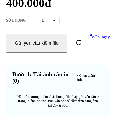
400.000
đ
SỐ LƯỢNG:
-
+
Gọi ngay
Gửi yêu cầu kiểm file
Bước 1: Tải ảnh cần in
+ Chọn thêm
(
0
)
ảnh
Nếu cần xưởng kiểm chất lượng file, hãy gửi yêu cầu ở
trang in ảnh online. Bạn vẫn có thể cắt/chỉnh từng ảnh
tại đây trước.