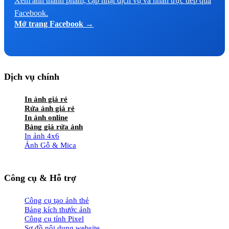
Xem ảnh thành phẩm, cập nhật dịch vụ và nhắn trực tiếp qua
Facebook.
Mở trang Facebook →
Dịch vụ chính
In ảnh giá rẻ
Rửa ảnh giá rẻ
In ảnh online
Bảng giá rửa ảnh
In ảnh 4x6
Ảnh Gỗ & Mica
Công cụ & Hỗ trợ
Công cụ tạo ảnh thẻ
Bảng kích thước ảnh
Công cụ tính Pixel
Sơ đồ nội dung website