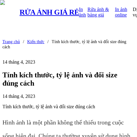
In
Rửa ảnh &
In ảnh
D
RỬA ẢNH
GIÁ RẺ
ảnh
bảng giá
online
v
Trang chủ
/
Kiến thức
/
Tính kích thước, tỷ lệ ảnh và đổi size đúng
cách
14 tháng 4, 2023
Tính kích thước, tỷ lệ ảnh và đổi size
đúng cách
14 tháng 4, 2023
Tính kích thước, tỷ lệ ảnh và đổi size đúng cách
Hình ảnh là một phần không thể thiếu trong cuộc
sống hiện đại. Chúng ta thường xuyên sử dụng hình