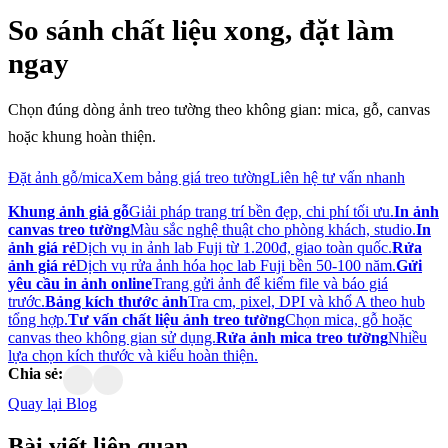
So sánh chất liệu xong, đặt làm
ngay
Chọn đúng dòng ảnh treo tường theo không gian: mica, gỗ, canvas
hoặc khung hoàn thiện.
Đặt ảnh gỗ/mica
Xem bảng giá treo tường
Liên hệ tư vấn nhanh
Khung ảnh giả gỗ
Giải pháp trang trí bền đẹp, chi phí tối ưu.
In ảnh
canvas treo tường
Màu sắc nghệ thuật cho phòng khách, studio.
In
ảnh giá rẻ
Dịch vụ in ảnh lab Fuji từ 1.200đ, giao toàn quốc.
Rửa
ảnh giá rẻ
Dịch vụ rửa ảnh hóa học lab Fuji bền 50-100 năm.
Gửi
yêu cầu in ảnh online
Trang gửi ảnh để kiểm file và báo giá
trước.
Bảng kích thước ảnh
Tra cm, pixel, DPI và khổ A theo hub
tổng hợp.
Tư vấn chất liệu ảnh treo tường
Chọn mica, gỗ hoặc
canvas theo không gian sử dụng.
Rửa ảnh mica treo tường
Nhiều
lựa chọn kích thước và kiểu hoàn thiện.
Chia sẻ:
Quay lại Blog
Bài viết
liên quan