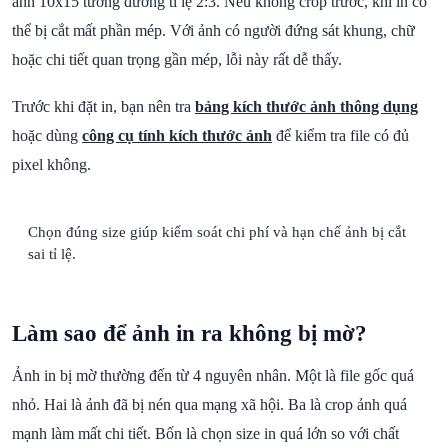
ảnh 10x15 tương đương tỉ lệ 2:3. Nếu không crop trước, khi in có
thể bị cắt mất phần mép. Với ảnh có người đứng sát khung, chữ
hoặc chi tiết quan trọng gần mép, lỗi này rất dễ thấy.
Trước khi đặt in, bạn nên tra
bảng kích thước ảnh thông dụng
hoặc dùng
công cụ tính kích thước ảnh
để kiểm tra file có đủ
pixel không.
Chọn đúng size giúp kiểm soát chi phí và hạn chế ảnh bị cắt
sai tỉ lệ.
Làm sao để ảnh in ra không bị mờ?
Ảnh in bị mờ thường đến từ 4 nguyên nhân. Một là file gốc quá
nhỏ. Hai là ảnh đã bị nén qua mạng xã hội. Ba là crop ảnh quá
mạnh làm mất chi tiết. Bốn là chọn size in quá lớn so với chất