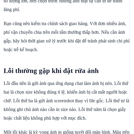
số lượng lớn, nên chọn trước những ảnh thật sự cần in để tránh
lãng phí.
Bạn cũng nên kiểm tra chính sách giao hàng. Với đơn nhiều ảnh,
phí vận chuyển chia trên mỗi tấm thường thấp hơn. Nếu cần ảnh
gấp, hãy hỏi thời gian xử lý trước khi đặt để tránh phát sinh chi phí
hoặc trễ kế hoạch.
Lỗi thường gặp khi đặt rửa ảnh
Lỗi đầu tiên là gửi ảnh qua ứng dụng chat làm ảnh bị nén. Lỗi thứ
hai là chọn size không đúng tỉ lệ, khiến ảnh bị cắt mất người hoặc
chữ. Lỗi thứ ba là gửi ảnh screenshot thay vì file gốc. Lỗi thứ tư là
không ghi chú ảnh nào cần in size nào. Lỗi thứ năm là chọn giấy
hoặc chất liệu không phù hợp với mục đích.
Một lỗi khác là kỳ vọng ảnh in giống tuyệt đối màn hình. Màu trên