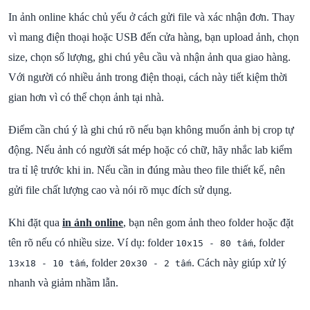
In ảnh online khác chủ yếu ở cách gửi file và xác nhận đơn. Thay
vì mang điện thoại hoặc USB đến cửa hàng, bạn upload ảnh, chọn
size, chọn số lượng, ghi chú yêu cầu và nhận ảnh qua giao hàng.
Với người có nhiều ảnh trong điện thoại, cách này tiết kiệm thời
gian hơn vì có thể chọn ảnh tại nhà.
Điểm cần chú ý là ghi chú rõ nếu bạn không muốn ảnh bị crop tự
động. Nếu ảnh có người sát mép hoặc có chữ, hãy nhắc lab kiểm
tra tỉ lệ trước khi in. Nếu cần in đúng màu theo file thiết kế, nên
gửi file chất lượng cao và nói rõ mục đích sử dụng.
Khi đặt qua
in ảnh online
, bạn nên gom ảnh theo folder hoặc đặt
tên rõ nếu có nhiều size. Ví dụ: folder
, folder
10x15 - 80 tấm
, folder
. Cách này giúp xử lý
13x18 - 10 tấm
20x30 - 2 tấm
nhanh và giảm nhầm lẫn.