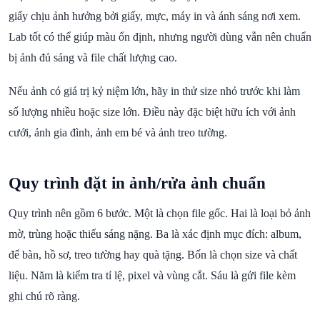
giấy chịu ảnh hưởng bởi giấy, mực, máy in và ánh sáng nơi xem.
Lab tốt có thể giúp màu ổn định, nhưng người dùng vẫn nên chuẩn
bị ảnh đủ sáng và file chất lượng cao.
Nếu ảnh có giá trị kỷ niệm lớn, hãy in thử size nhỏ trước khi làm
số lượng nhiều hoặc size lớn. Điều này đặc biệt hữu ích với ảnh
cưới, ảnh gia đình, ảnh em bé và ảnh treo tường.
Quy trình đặt in ảnh/rửa ảnh chuẩn
Quy trình nên gồm 6 bước. Một là chọn file gốc. Hai là loại bỏ ảnh
mờ, trùng hoặc thiếu sáng nặng. Ba là xác định mục đích: album,
để bàn, hồ sơ, treo tường hay quà tặng. Bốn là chọn size và chất
liệu. Năm là kiểm tra tỉ lệ, pixel và vùng cắt. Sáu là gửi file kèm
ghi chú rõ ràng.