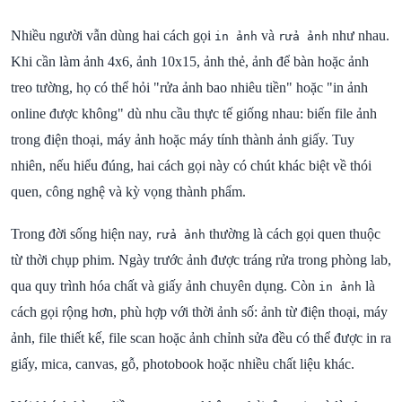
Nhiều người vẫn dùng hai cách gọi
và
như nhau.
in ảnh
rửa ảnh
Khi cần làm ảnh 4x6, ảnh 10x15, ảnh thẻ, ảnh để bàn hoặc ảnh
treo tường, họ có thể hỏi "rửa ảnh bao nhiêu tiền" hoặc "in ảnh
online được không" dù nhu cầu thực tế giống nhau: biến file ảnh
trong điện thoại, máy ảnh hoặc máy tính thành ảnh giấy. Tuy
nhiên, nếu hiểu đúng, hai cách gọi này có chút khác biệt về thói
quen, công nghệ và kỳ vọng thành phẩm.
Trong đời sống hiện nay,
thường là cách gọi quen thuộc
rửa ảnh
từ thời chụp phim. Ngày trước ảnh được tráng rửa trong phòng lab,
qua quy trình hóa chất và giấy ảnh chuyên dụng. Còn
là
in ảnh
cách gọi rộng hơn, phù hợp với thời ảnh số: ảnh từ điện thoại, máy
ảnh, file thiết kế, file scan hoặc ảnh chỉnh sửa đều có thể được in ra
giấy, mica, canvas, gỗ, photobook hoặc nhiều chất liệu khác.