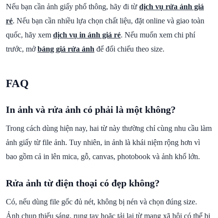
Nếu bạn cần ảnh giấy phổ thông, hãy đi từ
dịch vụ rửa ảnh giá
rẻ
. Nếu bạn cần nhiều lựa chọn chất liệu, đặt online và giao toàn
quốc, hãy xem
dịch vụ in ảnh giá rẻ
. Nếu muốn xem chi phí
trước, mở
bảng giá rửa ảnh
để đối chiếu theo size.
FAQ
In ảnh và rửa ảnh có phải là một không?
Trong cách dùng hiện nay, hai từ này thường chỉ cùng nhu cầu làm
ảnh giấy từ file ảnh. Tuy nhiên, in ảnh là khái niệm rộng hơn vì
bao gồm cả in lên mica, gỗ, canvas, photobook và ảnh khổ lớn.
Rửa ảnh từ điện thoại có đẹp không?
Có, nếu dùng file gốc đủ nét, không bị nén và chọn đúng size.
Ảnh chụp thiếu sáng, rung tay hoặc tải lại từ mạng xã hội có thể bị