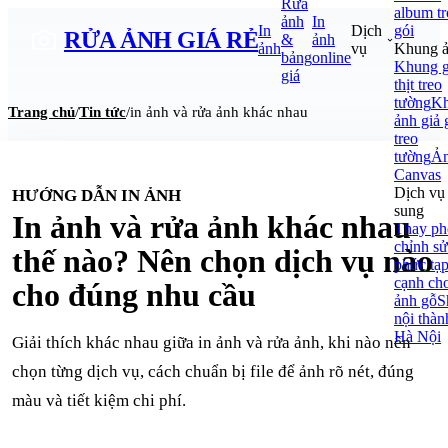
Rửa
album t
ảnh
In
In
Dịch
gói
RỬA ẢNH
GIÁ RẺ
&
ảnh
ảnh
vụ
Khung 
bảng
online
Khung 
giá
thịt treo
tường
K
Trang chủ
/
Tin tức
/
in ảnh và rửa ảnh khác nhau
ảnh giả 
treo
tường
Ả
Canvas
Dịch vụ
HƯỚNG DẪN IN ẢNH
sung
In ảnh và rửa ảnh khác nhau
Thay ph
chỉnh s
thế nào? Nên chọn dịch vụ nào
phức tạ
cạnh ch
cho đúng nhu cầu
ảnh gỗ
S
nội thàn
Hà Nội
Giải thích khác nhau giữa in ảnh và rửa ảnh, khi nào nên
chọn từng dịch vụ, cách chuẩn bị file để ảnh rõ nét, đúng
màu và tiết kiệm chi phí.