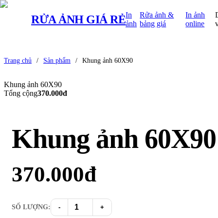
In
Rửa ảnh &
In ảnh
RỬA ẢNH
GIÁ RẺ
ảnh
bảng giá
online
Trang chủ
/
Sản phẩm
/
Khung ảnh 60X90
Khung ảnh 60X90
Tổng cộng
370.000đ
Khung ảnh 60X90
370.000
đ
SỐ LƯỢNG:
-
+