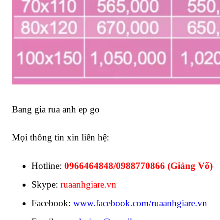
Bang gia rua anh ep go
Mọi thông tin xin liên hệ:
Hotline:
0966464848/0988770866 (Giảng Võ)
Skype:
ruaanhgiare.vn
Facebook:
www.facebook.com/ruaanhgiare.vn