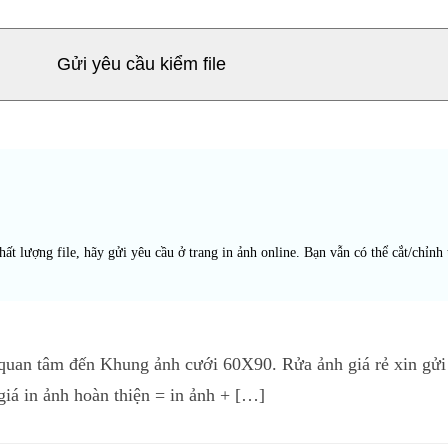
Gửi yêu cầu kiểm file
t lượng file, hãy gửi yêu cầu ở trang in ảnh online. Bạn vẫn có thể cắt/chỉnh 
an tâm đến Khung ảnh cưới 60X90. Rửa ảnh giá rẻ xin gửi tớ
iá in ảnh hoàn thiện = in ảnh + […]