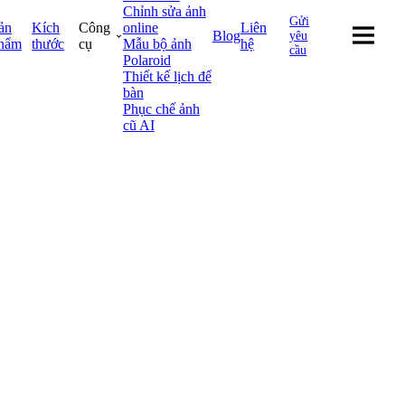
Chỉnh sửa ảnh
Gửi
ản
Kích
Công
online
Liên
Blog
yêu
hẩm
thước
cụ
Mẫu bộ ảnh
hệ
cầu
Polaroid
Thiết kế lịch để
bàn
Phục chế ảnh
cũ AI