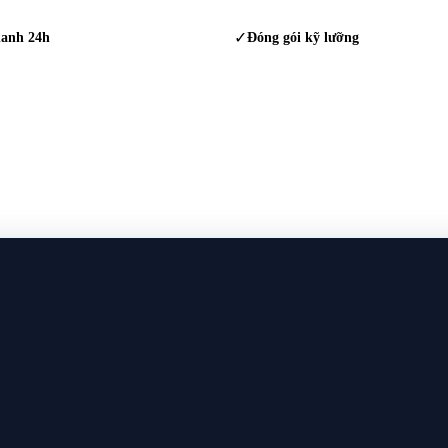
hanh 24h
✓
Đóng gói kỹ lưỡng