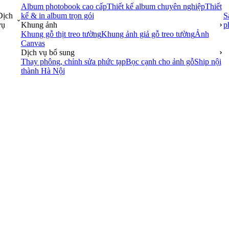
Album photobook cao cấp
Thiết kế album chuyên nghiệp
Thiết
Dịch
kế & in album trọn gói
S
vụ
Khung ảnh
p
Khung gỗ thịt treo tường
Khung ảnh giả gỗ treo tường
Ảnh
Canvas
Dịch vụ bổ sung
Thay phông, chỉnh sửa phức tạp
Bọc cạnh cho ảnh gỗ
Ship nội
thành Hà Nội