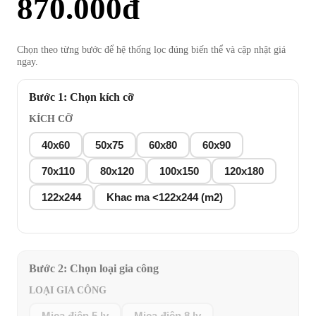
870.000
đ
Chọn theo từng bước để hệ thống lọc đúng biến thể và cập nhật giá
ngay.
Bước 1: Chọn kích cỡ
KÍCH CỠ
40x60
50x75
60x80
60x90
70x110
80x120
100x150
120x180
122x244
Khac ma <122x244 (m2)
Bước 2: Chọn loại gia công
LOẠI GIA CÔNG
Mica điện 5 ly
Mica điện 8 ly