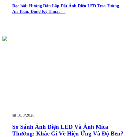
Đọc bài:
Hướng Dẫn Lắp Đặt Ảnh Điện LED Treo Tường
An Toàn, Đúng Kỹ Thuật
→
📅
10/3/2026
So Sánh Ảnh Điện LED Và Ảnh Mica
Thường: Khác Gì Về Hiệu Ứng Và Độ Bền?