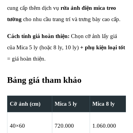
cung cấp thêm dịch vụ
rửa ảnh điện mica treo
tường
cho nhu cầu trang trí và trưng bày cao cấp.
Cách tính giá hoàn thiện:
Chọn cỡ ảnh lấy giá
của Mica 5 ly (hoặc 8 ly, 10 ly)
+ phụ kiện loại tốt
= giá hoàn thiện.
Bảng giá tham khảo
Cỡ ảnh (cm)
Mica 5 ly
Mica 8 ly
M
40×60
720.000
1.060.000
1