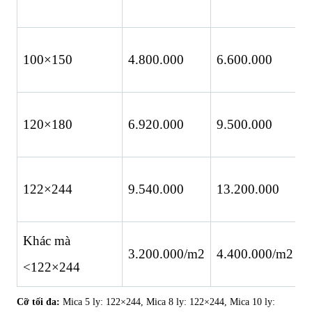
100×150
4.800.000
6.600.000
7
120×180
6.920.000
9.500.000
1
122×244
9.540.000
13.200.000
1
Khác mà
3.200.000/m2
4.400.000/m2
5
<122×244
Cỡ tối đa:
Mica 5 ly: 122×244, Mica 8 ly: 122×244, Mica 10 ly: