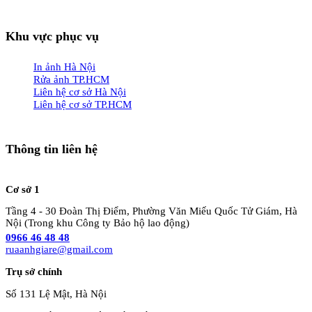
Khu vực phục vụ
In ảnh Hà Nội
Rửa ảnh TP.HCM
Liên hệ cơ sở Hà Nội
Liên hệ cơ sở TP.HCM
Thông tin liên hệ
Cơ sở 1
Tầng 4 - 30 Đoàn Thị Điểm, Phường Văn Miếu Quốc Tử Giám, Hà
Nội (Trong khu Công ty Bảo hộ lao động)
0966 46 48 48
ruaanhgiare@gmail.com
Trụ sở chính
Số 131 Lệ Mật, Hà Nội