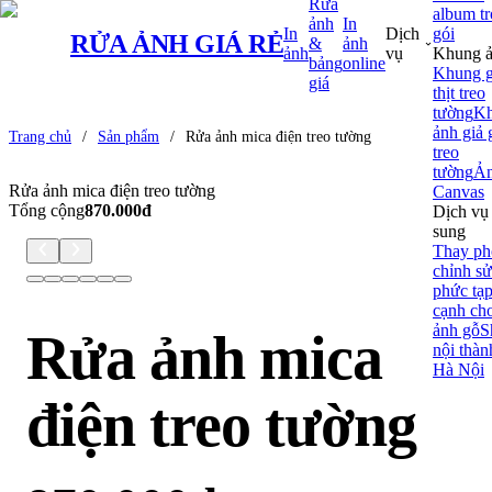
Rửa
album t
ảnh
In
In
Dịch
gói
RỬA ẢNH
GIÁ RẺ
&
ảnh
ảnh
vụ
Khung 
bảng
online
Khung 
giá
thịt treo
tường
K
ảnh giả 
Trang chủ
/
Sản phẩm
/
Rửa ảnh mica điện treo tường
treo
tường
Ả
Rửa ảnh mica điện treo tường
Canvas
Tổng cộng
870.000đ
Dịch vụ
sung
Thay ph
chỉnh s
phức tạ
cạnh ch
ảnh gỗ
S
Rửa ảnh mica
nội thàn
Hà Nội
điện treo tường