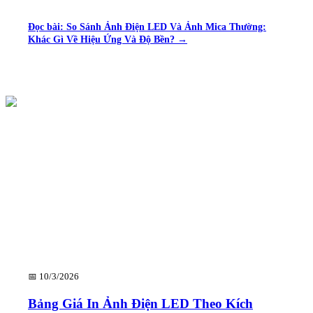
Đọc bài:
So Sánh Ảnh Điện LED Và Ảnh Mica Thường:
Khác Gì Về Hiệu Ứng Và Độ Bền?
→
📅
10/3/2026
Bảng Giá In Ảnh Điện LED Theo Kích